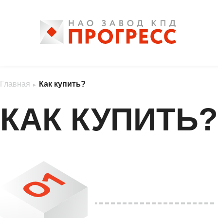
Главная
Как купить?
►
и планы на
про наш карьерный
будущее
путь
КАК КУПИТЬ?