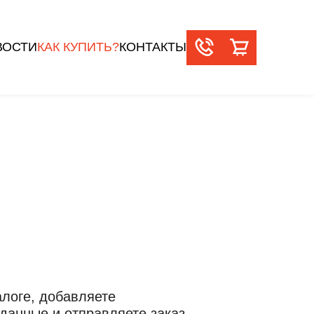
ВОСТИ
КАК КУПИТЬ?
КОНТАКТЫ
торые мы
для наших клиентов
ссматриваем
и партнеров
алоге, добавляете
данные и отправляете заказ.