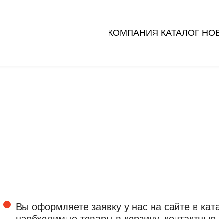
КОМПАНИЯ
КАТАЛОГ
НО
для желающих
который мы
ко
стать частью
накопили за годы
ра
команды
работы
Вы оформляете заявку у нас на сайте в кат
необходимые товары в корзину, контактные 