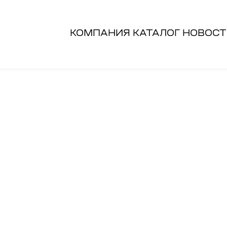
КОМПАНИЯ
КАТАЛОГ
НОВОСТ
для желающих
который мы
ко
стать частью
накопили за годы
ра
команды
работы