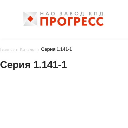
Главная
Каталог
Серия 1.141-1
►
►
и планы на
про наш карьерный
будущее
путь
Серия 1.141-1