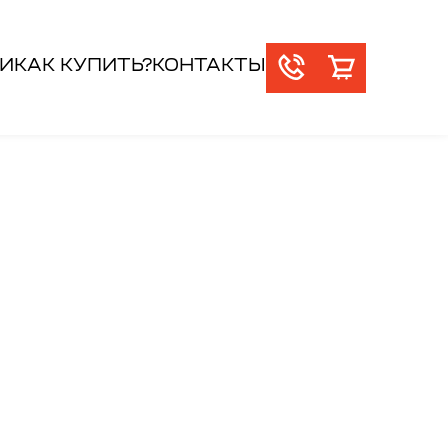
И
КАК КУПИТЬ?
КОНТАКТЫ
торые мы
для наших клиентов
ссматриваем
и партнеров